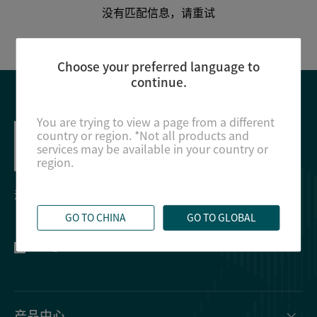
没有匹配信息，请重试
关于我们
Choose your preferred language to
continue.
中文
EN
You are trying to view a page from a different
country or region. *Not all products and
services may be available in your country or
region.
深圳市龙华区观澜街道新澜社区观光路1301-20号302
GO TO CHINA
GO TO GLOBAL
产品中心