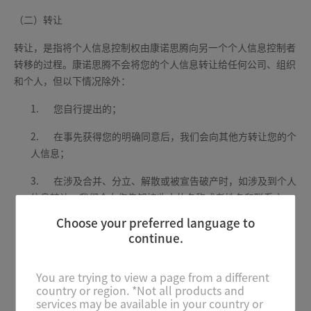
（二）转让
转让，是指将个人信息控制权由康诺思腾向另一个个人信息控制者
转移的过程。康诺思腾不会将您的个人信息转让给任何公司、组织
和个人，但以下情况除外：
1.
您自行提出的；
2.
在事先获得您的明确同意后，我们会向其他方转让您的个
人信息；
3.
在涉及合并、分立、解散或被宣告破产时，如涉及到个人
信息转让，我们会向您告知接收方的名称或者姓名和联系方
式，我们会要求新的持有您个人信息的公司、组织继续受本声
Choose your preferred language to
明的约束，否则我们将要求该公司、组织重新向您征求授权同
continue.
意；
4.
其他法律法规规定的情形。
You are trying to view a page from a different
country or region. *Not all products and
services may be available in your country or
（三）公开披露