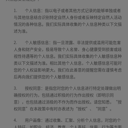
1.
个人信息：指以电子或者其他方式记录的能够单独或者
与其他信息结合识别特定自然人身份或者反映特定自然人活动
情况的各种信息。我们实际具体收集的个人信息种类以下文描
述为准。
2.
个人敏感信息：指一旦泄露、非法提供或滥用可能危害
人身和财产安全，极易导致个人名誉、身心健康受到损害或歧
视性待遇等的个人信息。我们实际具体收集的个人敏感信息种
类以下文描述为准。相比其他个人信息，个人敏感信息可能对
您的个人权益影响更大。我们在此善意的提醒您需在谨慎考虑
后再向我们提供您的个人敏感信息。
3.
授权同意：是指您对您的个人信息进行特定处理做出明
确授权的行为，包括通过积极的行为作出授权（即明示同
意），也包括通过消极的不作为而作出授权。请您知悉，“授
权同意”在本政策中有时亦表述为“授权”、“同意”。
4.
用户画像：通过收集、汇聚、分析个人信息，对您的个
人特征，如职业、经济、教育、个人喜好、信用、行为等方面