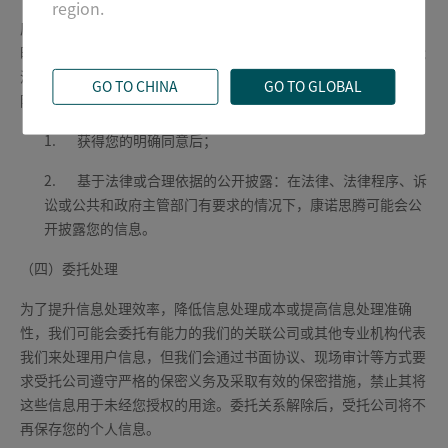
region.
原则上康诺思腾不会将您的信息进行公开披露。如确需公开披露
时，康诺思腾会向您告知公开披露的目的、披露信息的类型及可能
涉及的敏感信息，并征得您的明确同意。但因下列原因而被披露的
GO TO CHINA
GO TO GLOBAL
除外：
1.
获得您的明确同意后；
2.
基于法律或合理依据的公开披露：在法律、法律程序、诉
讼或公共和政府主管部门有要求的情况下，康诺思腾可能会公
开披露您的信息。
（四）委托处理
为了提升信息处理效率，降低信息处理成本或提高信息处理准确
性，我们可能会委托有能力的我们的关联公司或其他专业机构代表
我们来处理用户信息，但我们会通过书面协议、现场审计等方式要
求受托公司遵守严格的保密义务及采取有效的保密措施，禁止其将
这些信息用于未经您授权的用途。委托关系解除后，受托公司将不
再保存您的个人信息。