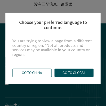
没有匹配信息，请重试
关于我们
Choose your preferred language to
continue.
中文
EN
You are trying to view a page from a different
country or region. *Not all products and
services may be available in your country or
region.
深圳市龙华区观澜街道新澜社区观光路1301-20号302
GO TO CHINA
GO TO GLOBAL
产品中心